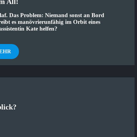
m All!
laf. Das Problem: Niemand sonst an Bord
reibt es manövrierunfähig im Orbit eines
ssistentin Kate helfen?
EHR
blick?