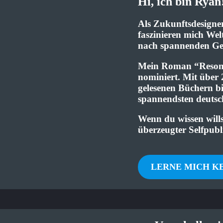
Hi, ich bin Ryan
Als Zukunftsdesigner
faszinieren mich Wel
nach spannenden Gesc
Mein Roman “Resona
nominiert. Mit über
gelesenen Büchern bi
spannendsten deutsc
Wenn du wissen wills
überzeugter Selfpublis
LERNE MICH K