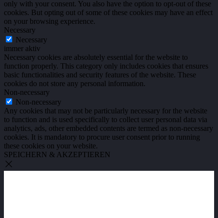
only with your consent. You also have the option to opt-out of these
cookies. But opting out of some of these cookies may have an effect
on your browsing experience.
Necessary
Necessary
immer aktiv
Necessary cookies are absolutely essential for the website to
function properly. This category only includes cookies that ensures
basic functionalities and security features of the website. These
cookies do not store any personal information.
Non-necessary
Non-necessary
Any cookies that may not be particularly necessary for the website
to function and is used specifically to collect user personal data via
analytics, ads, other embedded contents are termed as non-necessary
cookies. It is mandatory to procure user consent prior to running
these cookies on your website.
SPEICHERN & AKZEPTIEREN