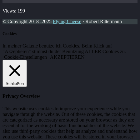
Views: 199
© Copyright 2018 -2025
Flying Cheese
· Robert Rittermann
Cookies
In meiner Galaxie benutze ich Cookies. Beim Klick auf
"Akzeptieren" stimmst du der Benutzung ALLER Cookies zu.
Cookie-Einstellungen
AKZEPTIEREN
Schließen
Privacy Overview
This website uses cookies to improve your experience while you
navigate through the website. Out of these cookies, the cookies that
are categorized as necessary are stored on your browser as they are
essential for the working of basic functionalities of the website. We
also use third-party cookies that help us analyze and understand how
you use this website. These cookies will be stored in your browser