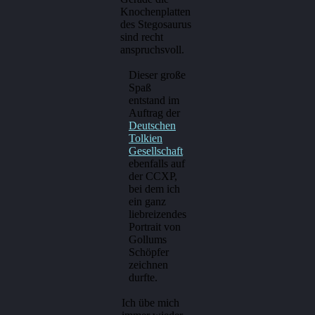
Knochenplatten
des Stegosaurus
sind recht
anspruchsvoll.
Dieser große
Spaß
entstand im
Auftrag der
Deutschen
Tolkien
Gesellschaft
ebenfalls auf
der CCXP,
bei dem ich
ein ganz
liebreizendes
Portrait von
Gollums
Schöpfer
zeichnen
durfte.
Ich übe mich