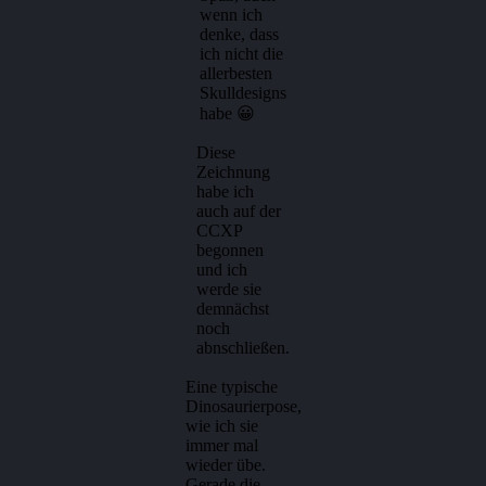
wenn ich
denke, dass
ich nicht die
allerbesten
Skulldesigns
habe 😀
Diese
Zeichnung
habe ich
auch auf der
CCXP
begonnen
und ich
werde sie
demnächst
noch
abnschließen.
Eine typische
Dinosaurierpose,
wie ich sie
immer mal
wieder übe.
Gerade die