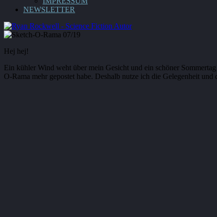
IMPRESSUM
NEWSLETTER
Hej hej!
Ein kühler Wind weht über mein Gesicht und ein schöner Sommertag n
O-Rama mehr gepostet habe. Deshalb nutze ich die Gelegenheit und d