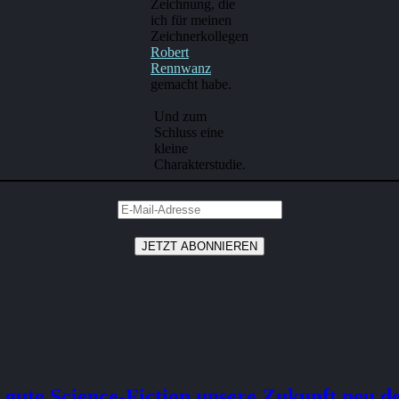
Zeichnung, die
ich für meinen
Zeichnerkollegen
Robert
Rennwanz
gemacht habe.
Und zum
Schluss eine
kleine
Charakterstudie.
 gute Science-Fiction unsere Zukunft neu d