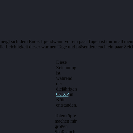
eigt sich dem Ende. Irgendwann vor ein paar Tagen ist mir in all mei
ie Leichtigkeit dieser warmen Tage und präsentiere euch ein paar Zei
Diese
Zeichnung
ist
während
der
diejährigen
CCXP
in
Köln
entstanden.
Totenköpfe
machen mir
großen
Spaß, auch