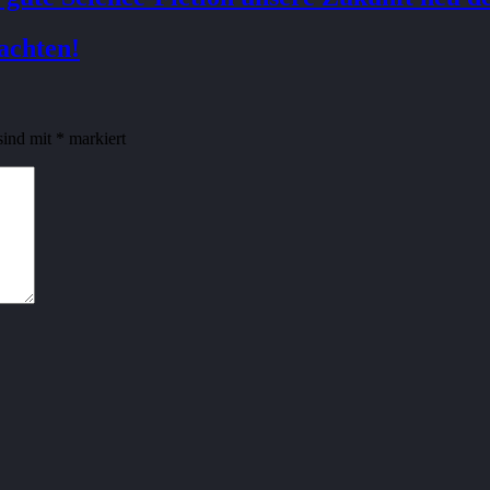
achten!
sind mit
*
markiert