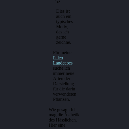
🙂
Dies ist
auch ein
typisches
Motiv,
das ich
gerne
zeichne.
Für meine
Paleo
Landcapes
suche ich
immer neue
Arten der
Darstellung
für die darin
verwendeten
Pflanzen.
Wie gesagt: Ich
mag die Ästhetik
des Hässlichen.
Hier eine