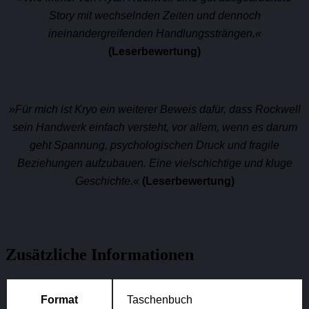
Story mit wechselnden Zeiten und dennoch
ineinandergreifenden Handlungssträngen.
«
(Leserbewertung)
»
Für mich ist Kryo ein weiterer Beweis dafür, dass Rockwell
sein Handwerk einfach versteht, vor allem, wenn es darum
geht Spannung, psychologischen Druck und fragile
Beziehungen aufzubauen. Eine vielschichtige und kluge
Geschichte
.«
(Leserbewertung)
Zusätzliche Informationen
Format
Taschenbuch