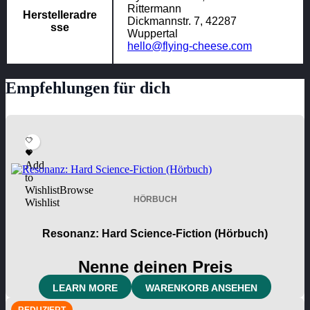
Rittermann
Herstelleradre
Dickmannstr. 7, 42287
sse
Wuppertal
hello@flying-cheese.com
Empfehlungen für dich
Add
to
Wishlist
Browse
HÖRBUCH
Wishlist
Resonanz: Hard Science-Fiction (Hörbuch)
Nenne deinen Preis
LEARN MORE
WARENKORB ANSEHEN
REDUZIERT