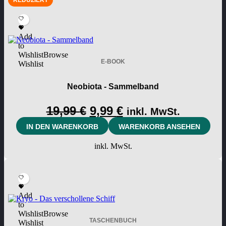
Add
to
Wishlist
Browse
E-BOOK
Wishlist
Neobiota - Sammelband
Ursprünglicher
Aktueller
19,99
€
9,99
€
inkl. MwSt.
Preis
Preis
IN DEN WARENKORB
WARENKORB ANSEHEN
war:
ist:
inkl. MwSt.
19,99 €
9,99 €.
Add
to
Wishlist
Browse
TASCHENBUCH
Wishlist