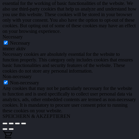
essential for the working of basic functionalities of the website. We
also use third-party cookies that help us analyze and understand how
you use this website. These cookies will be stored in your browser
only with your consent. You also have the option to opt-out of these
cookies. But opting out of some of these cookies may have an effect
on your browsing experience.
Necessary
Necessary
immer aktiv
Necessary cookies are absolutely essential for the website to
function properly. This category only includes cookies that ensures
basic functionalities and security features of the website. These
cookies do not store any personal information.
Non-necessary
Non-necessary
Any cookies that may not be particularly necessary for the website
to function and is used specifically to collect user personal data via
analytics, ads, other embedded contents are termed as non-necessary
cookies. It is mandatory to procure user consent prior to running
these cookies on your website.
SPEICHERN & AKZEPTIEREN