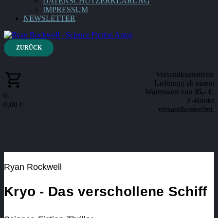
DATENSCHUTZERKLÄRUNG
IMPRESSUM
NEWSLETTER
ZURÜCK
Versandkostenfreie
Lieferung ab einem
Warenwert von
35,- €
.
0
E-Books
0,00
€
versandkostenfrei.
Ryan Rockwell
Kryo - Das verschollene Schiff