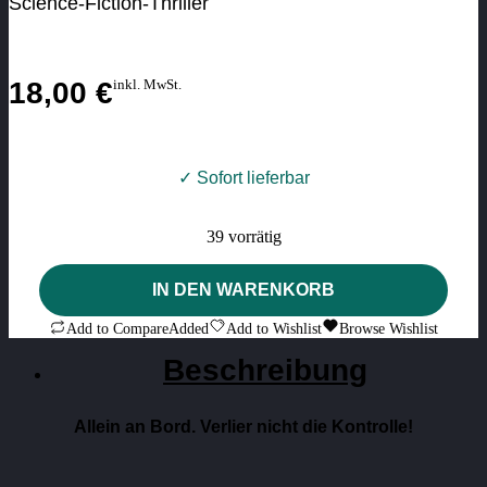
Science-Fiction-Thriller
18,00
€
inkl. MwSt.
✓ Sofort lieferbar
39 vorrätig
Kryo
IN DEN WARENKORB
-
Das
Add to Compare
Added
Add to Wishlist
Browse Wishlist
verschollene
Schiff
Beschreibung
Menge
Allein an Bord. Verlier nicht die Kontrolle!