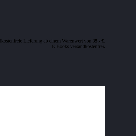
dkostenfreie Lieferung ab einem Warenwert von
35,- €
.
E-Books versandkostenfrei.