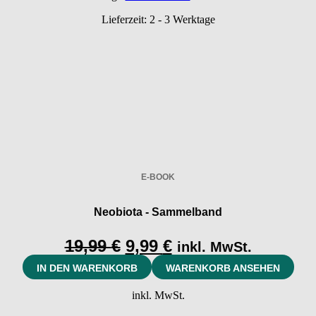
Lieferzeit:
2 - 3 Werktage
E-BOOK
Neobiota - Sammelband
Ursprünglicher
Aktueller
19,99
€
9,99
€
inkl. MwSt.
Preis
Preis
IN DEN WARENKORB
WARENKORB ANSEHEN
war:
ist:
inkl. MwSt.
19,99 €
9,99 €.