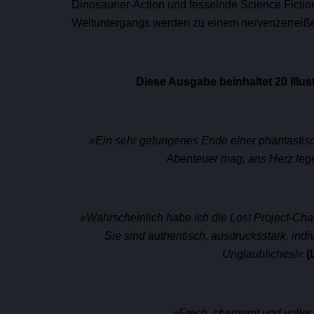
Dinosaurier-Action und fesselnde Science Ficti
Weltuntergangs werden zu einem nervenzerreiße
Diese Ausgabe beinhaltet 20 Illus
»
Ein sehr gelungenes Ende einer phantastisc
Abenteuer mag, ans Herz leg
»
Wahrscheinlich habe ich die Lost Project-Cha
Sie sind authentisch, ausdrucksstark, ind
Unglaubliches!
«
(
»
Frech, charmant und voller 