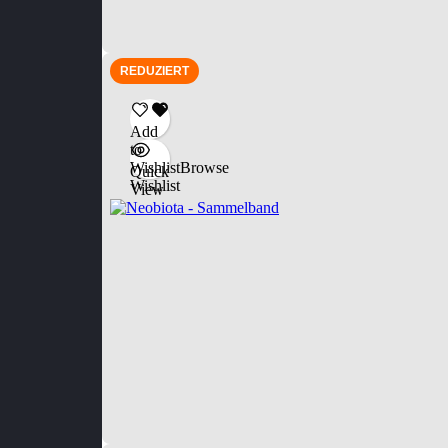
REDUZIERT
Add
to
Wishlist
Browse
Quick
Wishlist
View