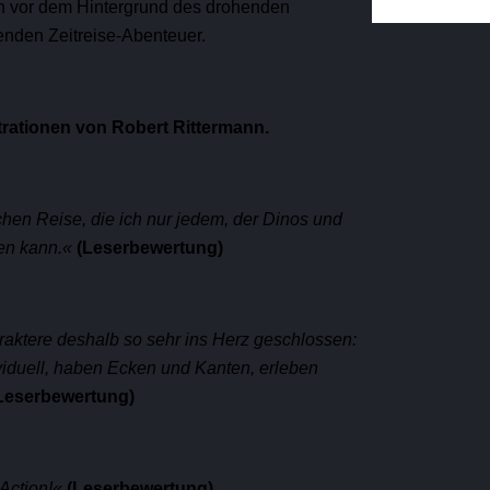
on vor dem Hintergrund des drohenden
nden Zeitreise-Abenteuer.
trationen von Robert Rittermann.
hen Reise, die ich nur jedem, der Dinos und
en kann.
«
(Leserbewertung)
raktere deshalb so sehr ins Herz geschlossen:
ividuell, haben Ecken und Kanten, erleben
Leserbewertung)
Action!
«
(Leserbewertung)