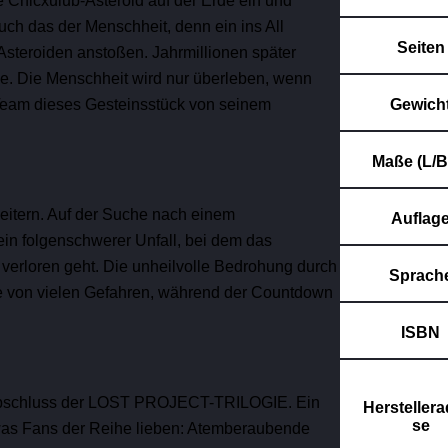
e Chicxulub-Asteroid auf der Erde ein und
uch das der Menschheit, denn ein ins All
Seiten
Asteroiden anstoßen. Jahrmillionen später
de. Die Menschheit wird nur überleben, wenn
Gewich
 Team dieses Gesteinsstück von seinem
Maße (L/B
eitern. Auf der Suche nach einem
Auflag
in folgenschwerer Unfall, bei dem das
verloren geht. Die unheilvolle Bedrohung durch
Sprach
ine von vielen Gefahren, während der Countdown
ISBN
schluss der LOST PROJECT-TRILOGIE. Ein
Herstellera
se
, was Fans der Reihe lieben: Atemberaubende