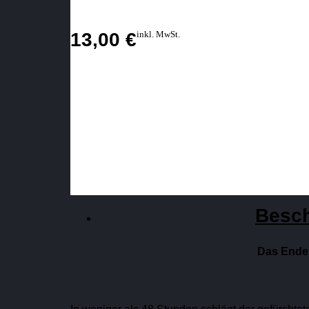
13,00
€
inkl. MwSt.
Besc
Das Ende 