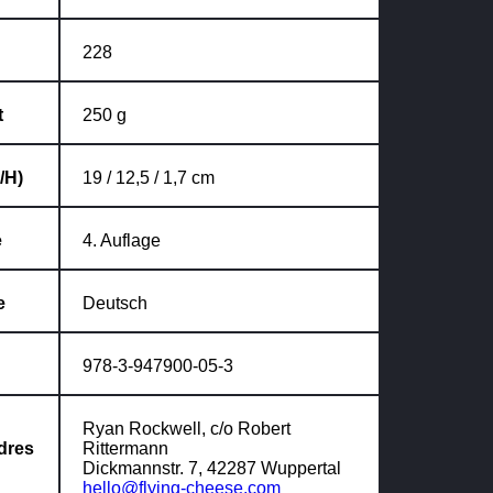
228
t
250 g
/H)
19 / 12,5 / 1,7 cm
e
4. Auflage
e
Deutsch
978-3-947900-05-3
Ryan Rockwell, c/o Robert
dres
Rittermann
Dickmannstr. 7, 42287 Wuppertal
hello@flying-cheese.com