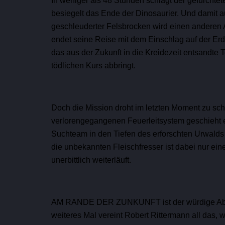
In weniger als 48 Stunden schlägt der gefürchtet
besiegelt das Ende der Dinosaurier. Und damit a
geschleuderter Felsbrocken wird einen anderen 
endet seine Reise mit dem Einschlag auf der Er
das aus der Zukunft in die Kreidezeit entsandte
tödlichen Kurs abbringt.
Doch die Mission droht im letzten Moment zu sch
verlorengegangenen Feuerleitsystem geschieht e
Suchteam in den Tiefen des erforschten Urwalds 
die unbekannten Fleischfresser ist dabei nur e
unerbittlich weiterläuft.
AM RANDE DER ZUNKUNFT ist der würdige Ab
weiteres Mal vereint Robert Rittermann all das