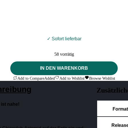
✓ Sofort lieferbar
58 vorrätig
Lost
IN DEN WARENKORB
Project
3
Add to Compare
Added
Add to Wishlist
Browse Wishlist
-
Am
hreibung
Zusätzlich
Rande
der
Zukunft
ist nahe!
Menge
Format
Releas