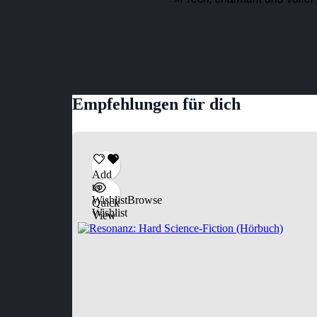
Empfehlungen für dich
Add
to
Wishlist
Browse
Quick
Wishlist
View