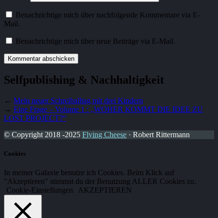
Benachrichtige mich über nachfolgende Kommentare via E-
Mail.
Benachrichtige mich über neue Beiträge via E-Mail.
Selfpublishing & Nachhaltigkeit
←
Mein neuer Schreiballtag mit drei Kindern
→
Eine Frage – Volume 1 : „WOHER KOMMT DIE IDEE ZU
LOST PROJECT?“
© Copyright 2018 -2025
Flying Cheese
· Robert Rittermann
Cookies
In meiner Galaxie benutze ich Cookies. Beim Klick auf
"Akzeptieren" stimmst du der Benutzung ALLER Cookies zu.
Cookie-Einstellungen
AKZEPTIEREN