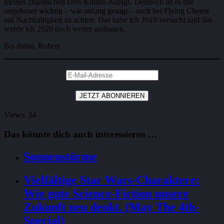
meines chaotischen Drei-Kinder-Alltags. Dennoch ist es mir
ungeheuer wichtig – wie anfang gesagt – auch bei Flying Cheese
auf Nachhaltigkeit zu achten. Das habe ich 2019 versucht und das
werde ich 2020 noch weiter ausbauen.
Bis dahin, Robert
Views: 34
Das könnte dich auch interessieren …
Sonnenstürme
Vielfältige Star Wars-Charaktere:
Wie gute Science-Fiction unsere
Zukunft neu denkt. (May The 4th-
Special)