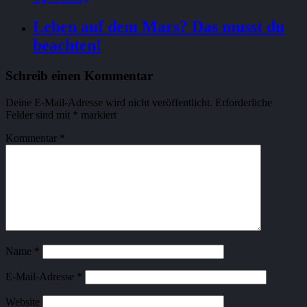
Leben auf dem Mars? Das musst du
beachten!
Schreib einen Kommentar
Deine E-Mail-Adresse wird nicht veröffentlicht.
Erforderliche
Felder sind mit
*
markiert
Kommentar
*
Name
*
E-Mail-Adresse
*
Website