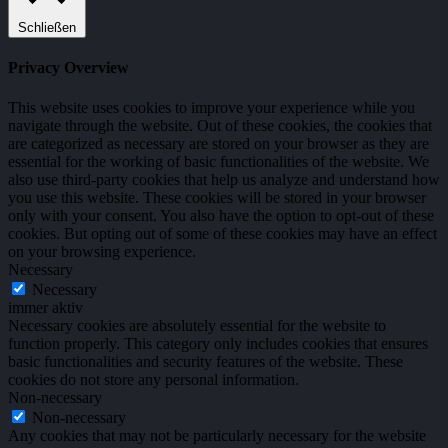
Schließen
Privacy Overview
This website uses cookies to improve your experience while you
navigate through the website. Out of these cookies, the cookies that
are categorized as necessary are stored on your browser as they are
essential for the working of basic functionalities of the website. We
also use third-party cookies that help us analyze and understand how
you use this website. These cookies will be stored in your browser
only with your consent. You also have the option to opt-out of these
cookies. But opting out of some of these cookies may have an effect
on your browsing experience.
Necessary
Necessary
immer aktiv
Necessary cookies are absolutely essential for the website to
function properly. This category only includes cookies that ensures
basic functionalities and security features of the website. These
cookies do not store any personal information.
Non-necessary
Non-necessary
Any cookies that may not be particularly necessary for the website