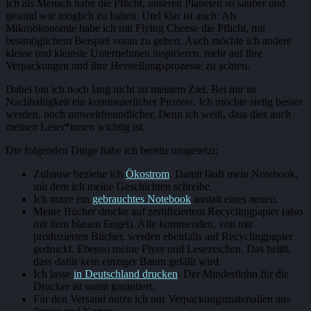
Ich als Mensch habe die Pflicht, unseren Planeten so sauber und
gesund wie möglich zu halten. Und klar ist auch: Als
Mikroökonomie habe ich mit Flying Cheese die Pflicht, mit
bestmöglichem Beispiel voran zu gehen. Auch möchte ich andere
kleine und kleinste Unternehmen inspirieren, mehr auf ihre
Verpackungen und ihre Herstellungsprozesse zu achten.
Dabei bin ich noch lang nicht an meinem Ziel. Bei mir ist
Nachhaltigkeit ein kontinuierlicher Prozess. Ich möchte stetig besser
werden, noch umweltfreundlicher. Denn ich weiß, dass dies auch
meinen Leser*innen wichtig ist.
Die folgenden Dinge habe ich bereits umgesetzt:
Zuhause beziehe ich
Ökostrom
. Damit läuft mein Notebook,
mit dem ich meine Geschichten schreibe.
Ich nutze ein
gebrauchtes Notebook
anstatt eines neuen.
Meine Bücher drucke auf zertifiziertem Recyclingpapier (also
mit dem blauen Engel). Alle kommenden, von mir
produzierten Bücher, werden ebenfalls auf Recyclingpapier
gedruckt. Ebenso meine Flyer und Lesezeichen. Das heißt,
dass dafür kein einziger Baum gefällt wird.
Ich lasse
in Deutschland drucken
. Der Mindestlohn für die
Drucker ist somit garantiert.
Für den Versand nutze ich nur Verpackungsmaterialien aus