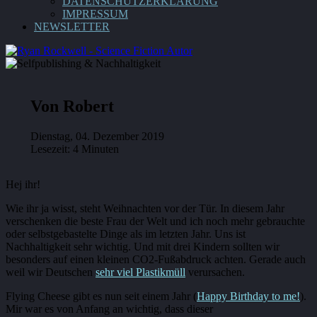
DATENSCHUTZERKLÄRUNG
IMPRESSUM
NEWSLETTER
Von Robert
Dienstag, 04. Dezember 2019
Lesezeit: 4 Minuten
Hej ihr!
Wie ihr ja wisst, steht Weihnachten vor der Tür. In diesem Jahr
verschenken die beste Frau der Welt und ich noch mehr gebrauchte
oder selbstgebastelte Dinge als im letzten Jahr. Uns ist
Nachhaltigkeit sehr wichtig. Und mit drei Kindern sollten wir
besonders auf einen kleinen CO2-Fußabdruck achten. Gerade auch
weil wir Deutschen
sehr viel Plastikmüll
verursachen.
Flying Cheese gibt es nun seit einem Jahr (
Happy Birthday to me!
).
Mir war es von Anfang an wichtig, dass dieser