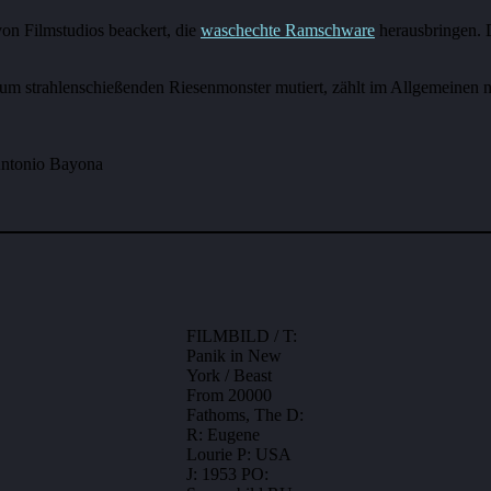
on Filmstudios beackert, die
waschechte Ramschware
herausbringen. 
um strahlenschießenden Riesenmonster mutiert, zählt im Allgemeinen nic
 Antonio Bayona
FILMBILD / T:
Panik in New
York / Beast
From 20000
Fathoms, The D:
R: Eugene
Lourie P: USA
J: 1953 PO: