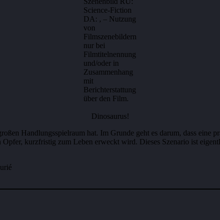
Szenenbild RU:
Science-Fiction
DA: , – Nutzung
von
Filmszenebildern
nur bei
Filmtitelnennung
und/oder in
Zusammenhang
mit
Berichterstattung
über den Film.
Dinosaurus!
 großen Handlungsspielraum hat. Im Grunde geht es darum, dass eine pr
ten Opfer, kurzfristig zum Leben erweckt wird. Dieses Szenario ist eig
urié