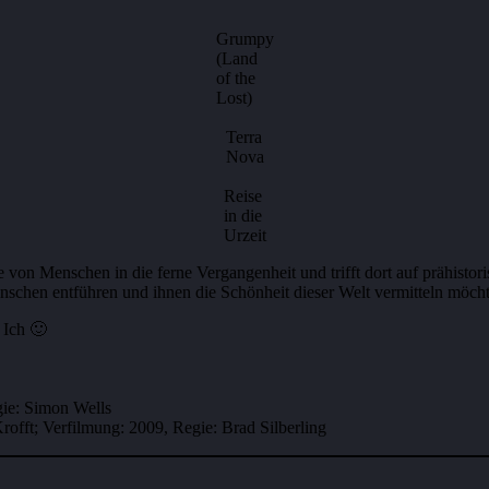
Grumpy
(Land
of the
Lost)
Terra
Nova
Reise
in die
Urzeit
uppe von Menschen in die ferne Vergangenheit und trifft dort auf prähi
schen entführen und ihnen die Schönheit dieser Welt vermitteln möchte
 Ich 🙂
gie: Simon Wells
rofft; Verfilmung: 2009, Regie: Brad Silberling