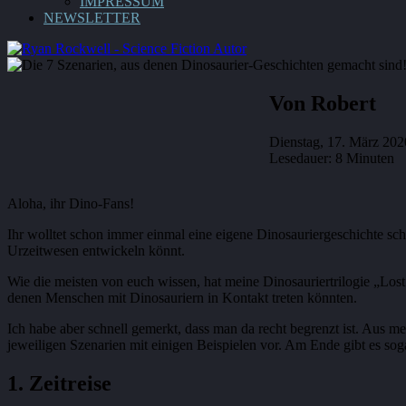
IMPRESSUM
NEWSLETTER
Von Robert
Dienstag, 17. März 202
Lesedauer: 8 Minuten
Aloha, ihr Dino-Fans!
Ihr wolltet schon immer einmal eine eigene Dinosauriergeschichte sch
Urzeitwesen entwickeln könnt.
Wie die meisten von euch wissen, hat meine Dinosauriertrilogie „Lost
denen Menschen mit Dinosauriern in Kontakt treten könnten.
Ich habe aber schnell gemerkt, dass man da recht begrenzt ist. Aus me
jeweiligen Szenarien mit einigen Beispielen vor. Am Ende gibt es so
1. Zeitreise