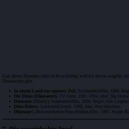
Gut, dieses Szenario zählt nicht so richtig, weil ich davon ausgehe,
Dinosaurier gibt.
In einem Land vor unserer Zeit
, Zeichentrickfilm, 1988, Re
Die Dinos (Dinosaurs)
, TV-Serie, 1991-1994, Idee: Jim Hens
Dinosaur
(Disney), Animationsfilm, 2000, Regie: Eric Leight
Dino-Riders
, Zeichentrickserie, 1988, Idee: Paul Kirchner
Dinosaur!
, Dokumentation/Stop-Motion-Film, 1985, Regie: R
7. Die unentdeckte Insel