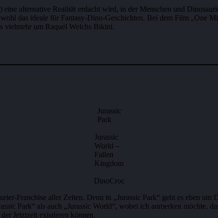
g) eine alternative Realität erdacht wird, in der Menschen und Dinosauri
 ist wohl das ideale für Fantasy-Dino-Geschichten. Bei dem Film „One
als vielmehr um Raquel Welchs Bikini.
Jurassic
Park
Jurassic
World –
Fallen
Kingdom
DinoCroc
saurier-Franchise aller Zeiten. Denn in „Jurassic Park“ geht es eben um
assic Park“ als auch „Jurassic World“, wobei ich anmerken möchte, das
der Jetztzeit existieren können.